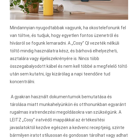
Mindannyian nyugodtabbak vagyunk, ha okostelefonunk fel
van töltve, és tudjuk, hogy egyetlen fontos üzenetről és
hívásról se fogunk lemaradni. A „Cosy” QI vezeték nélküli
töltő mindig használatra kész, és bárhová elhelyezheti,
asztalára vagy éjjeliszekrényére is. Nincs több
összegabalyodott kábel és nem kell többé a megfelelő töltő
után sem kutatni, így kizárólag a napi teendőire tud
koncentrálni.
A gyakran használt dokumentumok bemutatása és
tárolása miatt munkahelyünkön és otthonunkban egyaránt
rugalmas iratrendezési megoldásokra van szükségünk. A
LEITZ „Cosy” iratvédő mappákkal az értékesítési
javaslatoktól kezdve egészen a kedvenc receptjeiig, szinte
bármilyen iratot stílusosan és gondosan tárolhat vagy adhat