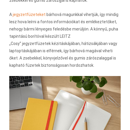
zsebekkel és gumis zárószíjjal is kaphatók.
A
jegyzetfüzeteket
bárhová magunkkal vihetjük, így mindig
lesz hova leírni a fontos információkat és emlékeztetőket,
nehogy bármi lényeges feledésbe merüljön. A könnyű, puha
tapintású borítóval készült LEITZ
„Cosy” jegyzetfüzetek kézitáskájában, hátizsákjában vagy
laptoptáskájában is elférnek, így bárhová magával viheti
őket. A zsebekkel, könyvjelzővel és gumis zárószalaggal is
kapható füzetek biztonságosan hordozhatok.