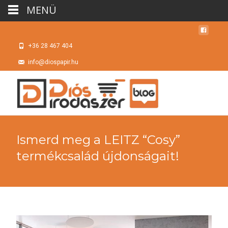
MENÜ
+36 28 467 404
info@diospapir.hu
Ismerd meg a LEITZ “Cosy”
termékcsalád újdonságait!