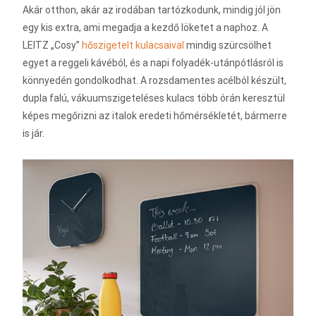
Akár otthon, akár az irodában tartózkodunk, mindig jól jön
egy kis extra, ami megadja a kezdő löketet a naphoz. A
LEITZ „Cosy”
hőszigetelt kulacsaival
mindig szürcsölhet
egyet a reggeli kávéból, és a napi folyadék-utánpótlásról is
könnyedén gondolkodhat. A rozsdamentes acélból készült,
dupla falú, vákuumszigeteléses kulacs több órán keresztül
képes megőrizni az italok eredeti hőmérsékletét, bármerre
is jár.