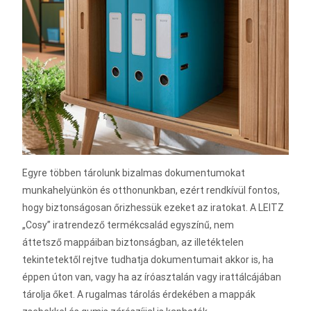
Egyre többen tárolunk bizalmas dokumentumokat
munkahelyünkön és otthonunkban, ezért rendkívül fontos,
hogy biztonságosan őrizhessük ezeket az iratokat. A LEITZ
„Cosy” iratrendező termékcsalád egyszínű, nem
áttetsző mappáiban biztonságban, az illetéktelen
tekintetektől rejtve tudhatja dokumentumait akkor is, ha
éppen úton van, vagy ha az íróasztalán vagy irattálcájában
tárolja őket. A rugalmas tárolás érdekében a mappák