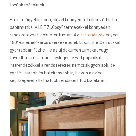
tovább másoknak.
Ha nem figyelünk oda, idővel könnyen felhalmozódhat a
papírmunka. A LEITZ „Cosy” termékekkel könnyedén
rendszerezheti dokumentumait. Az
iratrendezők
egyedi
180°-os emelőkaros szerkezetének köszönhetően sokkal
gyorsabban fűzheti le az új dokumentumokat vagy
távolíthatja el a már feleslegessé vált papírokat.
Iratrendezőkkel a rendszerezés nemcsak gyorsabb, de
esztétikusabb és hatékonyabb is, hiszen a színek
segítségével átláthatóbb rendszert tud kialakítani.