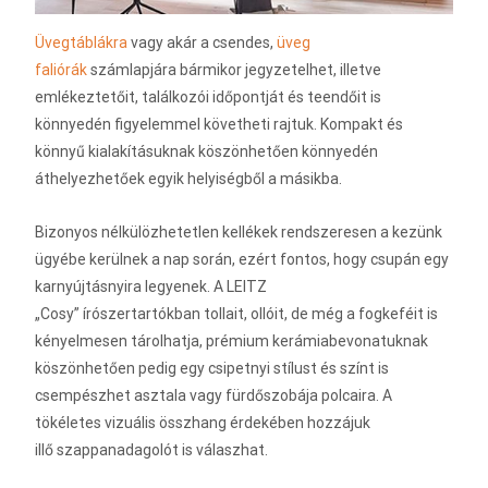
Üvegtáblákra
vagy akár a csendes,
üveg
faliórák
számlapjára bármikor jegyzetelhet, illetve
emlékeztetőit, találkozói időpontját és teendőit is
könnyedén figyelemmel követheti rajtuk. Kompakt és
könnyű kialakításuknak köszönhetően könnyedén
áthelyezhetőek egyik helyiségből a másikba.
Bizonyos nélkülözhetetlen kellékek rendszeresen a kezünk
ügyébe kerülnek a nap során, ezért fontos, hogy csupán egy
karnyújtásnyira legyenek. A LEITZ
„Cosy” írószertartókban tollait, ollóit, de még a fogkeféit is
kényelmesen tárolhatja, prémium kerámiabevonatuknak
köszönhetően pedig egy csipetnyi stílust és színt is
csempészhet asztala vagy fürdőszobája polcaira. A
tökéletes vizuális összhang érdekében hozzájuk
illő szappanadagolót is válaszhat.