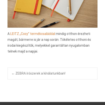
A
LEITZ „Cosy” termékcsaláddal
mindig otthon érezheti
magát, bármerre is jár a nap során. Tökéletes otthoni és
irodai kiegészítők, melyekkel garantáltan nyugalomban
telnek majd a napjai.
←
ZEBRA írószerek a kínálatunkban!
Bejegyzésnavigá