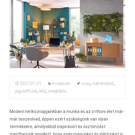
2021-01-21
Irodaszer
cosy
,
iratrendező
,
jegyzetfüzet
,
leitz
,
üvegtábla
Modern hétköznapjainkban a munka és az otthoni élet már-
már összeolvad, éppen ezért szükségünk van olyan
termékekre, amelyekből inspirációt és ösztönzést
meríthetünk amellett, hogy egészségünket és jólétünket is